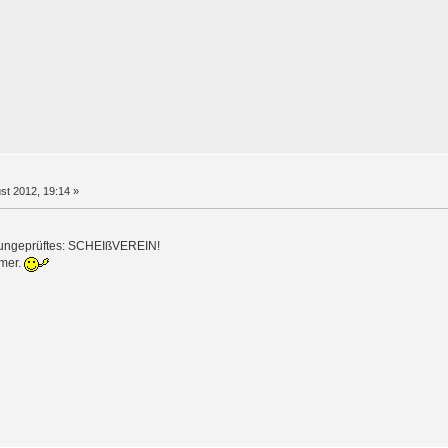
st 2012, 19:14 »
ldungeprüftes: SCHEIßVEREIN!
mmer.