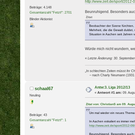
http://www.zeit.de/sport/2012
Beiträge: 4.148
Beunruhigend. Besonders auc
Gesamtanzahl "Fetzt!": 2701
Zitat
Blinder Aktionist
Beobachter der Szene fürchten, d
Mehrheit, die die Gewalt duldet,
Situation in Aachen seit Jahren v
Würde mich nicht wundern, wen
«
Letzte Änderung: 30. September
„In schlechten Zeiten müsst ihr C
– nach Charly Neumann (1931 
Antw:3. Liga 2012/13
schaal67
«
Antwort #1 am:
09. Augu
Neuling
Zitat von: ChristianS am 09. Augu
Um mal wieder ein neues Thema z
Beiträge: 43
Gesamtanzahl "Fetzt!": 1
In Aachen eskaliert es immer meh
http://www.zeit.de/sport/2012-0
Beunruhigend. Besonders auch 