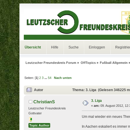
Übersicht
Hilfe
Suche
Einloggen
Registrie
Leutzscher Freundeskreis Forum
»
OffTopics
»
Fußball Allgemein
Seiten: [
1
]
2
3
...
54
Nach unten
Autor
Thema: 3. Liga (Gelesen 346225 m
3. Liga
ChristianS
«
am:
09. August 2012, 12:
Leutzscher Freundeskreis
Gottvater
Um mal wieder ein neues Thema
Topic Author
In Aachen eskaliert es immer 