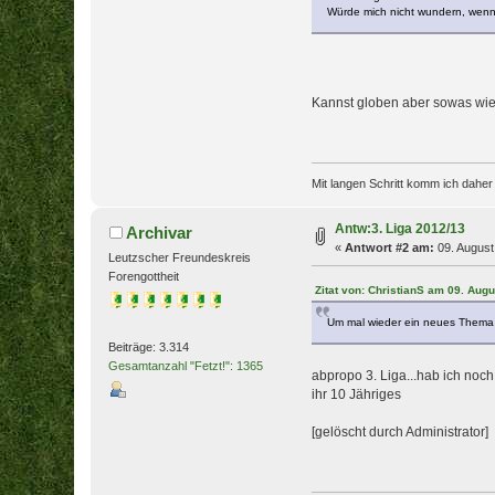
Würde mich nicht wundern, wenn 
Kannst globen aber sowas wie
Mit langen Schritt komm ich dahe
Antw:3. Liga 2012/13
Archivar
«
Antwort #2 am:
09. August
Leutzscher Freundeskreis
Forengottheit
Zitat von: ChristianS am 09. Augu
Um mal wieder ein neues Thema z
Beiträge: 3.314
Gesamtanzahl "Fetzt!": 1365
abpropo 3. Liga...hab ich noc
ihr 10 Jähriges
[gelöscht durch Administrator]