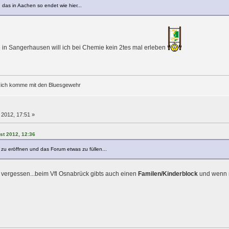
das in Aachen so endet wie hier...
 in Sangerhausen will ich bei Chemie kein 2tes mal erleben
r ich komme mit den Bluesgewehr
 2012, 17:51 »
st 2012, 12:36
u eröffnen und das Forum etwas zu füllen...
h vergessen...beim Vfl Osnabrück gibts auch einen
Familen/Kinderblock
und wenn m