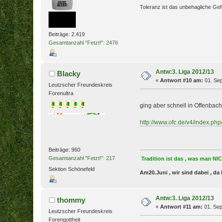
Toleranz ist das unbehagliche Gef
Beiträge: 2.419
Gesamtanzahl "Fetzt!": 2476
Antw:3. Liga 2012/13
Blacky
«
Antwort #10 am:
01. Sep
Leutzscher Freundeskreis
Forenultra
ging aber schnell in Offenba
http://www.ofc.de/v4/index.ph
Beiträge: 960
Gesamtanzahl "Fetzt!": 217
Tradition ist das , was man N
Sektion Schönefeld
Am20.Juni , wir sind dabei , d
Antw:3. Liga 2012/13
thommy
«
Antwort #11 am:
01. Sep
Leutzscher Freundeskreis
Forengottheit