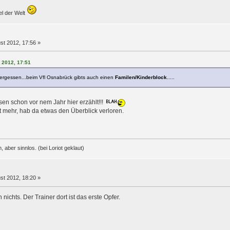
el der Welt
st 2012, 17:56 »
t 2012, 17:51
vergessen...beim Vfl Osnabrück gibts auch einen
Familen/Kinderblock
.....
en schon vor nem Jahr hier erzählt!!!
t mehr, hab da etwas den Überblick verloren.
 aber sinnlos. (bei Loriot geklaut)
st 2012, 18:20 »
 nichts. Der Trainer dort ist das erste Opfer.