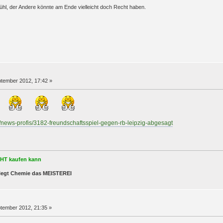
ühl, der Andere könnte am Ende vielleicht doch Recht haben.
tember 2012, 17:42 »
ch
p/news-profis/3182-freundschaftsspiel-gegen-rb-leipzig-abgesagt
ICHT kaufen kann
a legt Chemie das MEISTEREI
tember 2012, 21:35 »