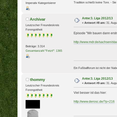
Tradition schießt keine Tore. - Sie 
Imperativ Kategorisierer
Antw:3. Liga 2012/13
Archivar
«
Antwort #8 am:
31. Augu
Leutzscher Freundeskreis
Forengottheit
Episode "Wir bauen dann erst
http://www.mdr.de/sachsen/sta
Beiträge: 3.314
Gesamtanzahl "Fetzt!": 1365
Ein Fußballforum ist nicht der Nab
Antw:3. Liga 2012/13
thommy
«
Antwort #9 am:
31. Augu
Leutzscher Freundeskreis
Forengottheit
Viel besser ist das hier:
http://www.derosc.de/?p=216