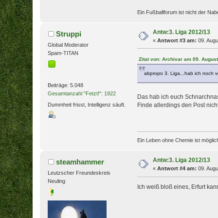
Ein Fußballforum ist nicht der Nab
Antw:3. Liga 2012/13
Struppi
«
Antwort #3 am:
09. Augu
Global Moderator
Spam-TITAN
Zitat von: Archivar am 09. Augus
abpropo 3. Liga...hab ich noch 
Beiträge: 5.048
Gesamtanzahl "Fetzt!": 1922
Das hab ich euch Schnarchnas
Dummheit frisst, Intelligenz säuft.
Finde allerdings den Post nich
Ein Leben ohne Chemie ist möglich,
Antw:3. Liga 2012/13
steamhammer
«
Antwort #4 am:
09. Augu
Leutzscher Freundeskreis
Neuling
Ich weiß bloß eines, Erfurt kann