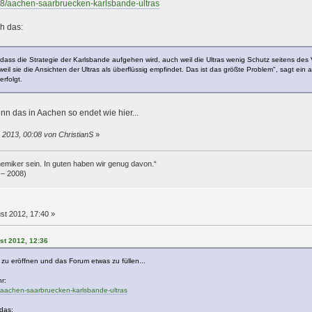
-08/aachen-saarbruecken-karlsbande-ultras
h das:
ass die Strategie der Karlsbande aufgehen wird, auch weil die Ultras wenig Schutz seitens des 
 weil sie die Ansichten der Ultras als überflüssig empfindet. Das ist das größte Problem", sagt 
erfolgt.
n das in Aachen so endet wie hier...
 2013, 00:08 von ChristianS
»
hemiker sein. In guten haben wir genug davon.“
– 2008)
st 2012, 17:40 »
st 2012, 12:36
u eröffnen und das Forum etwas zu füllen...
r:
8/aachen-saarbruecken-karlsbande-ultras
das: