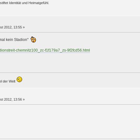
stiftet Identität und Heimatgefühl.
st 2012, 13:55 »
mal kein Stadion"
dionstreit-chemnitz100_zc-f1f179a7_zs-9f2fcd56.html
el der Welt
st 2012, 13:56 »