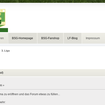
ren
BSG-Homepage
BSG-Fanshop
LF-Blog
Impressum
»
3. Liga
al)
36 »
 zu eröffnen und das Forum etwas zu füllen...
mehr: