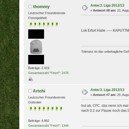
Antw:3. Liga 2012/13
thommy
«
Antwort #6 am:
21. Augu
Leutzscher Freundeskreis
Forengottheit
Lok Erfurt Halle ----- KAPUT
Toleranz ist das unbehagliche Gef
Beiträge: 2.419
Gesamtanzahl "Fetzt!": 2476
Antw:3. Liga 2012/13
Artchi
«
Antwort #7 am:
25. Augu
Leutzscher Freundeskreis
Gottvater
hut ab, CFC. das nenn ich mal
nach 0:2 zur Pause noch das D
Beiträge: 4.862
Gesamtanzahl "Fetzt!": 1346