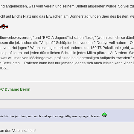
 und angemessen, was vom Verein und seinem Umfeld abgeliefert wurde! So viel z
acht auf Erichs Platz und das Erwachen am Donnerstag für den Sieg des Besten, w
werbsverzerrung" und "BFC-A-Jugend" ist schon "lustig" (wenn es nicht so dämlich
sen die jetzt schon die "Vollprofi"-Schlüpferchen vor den 2 Derbys voll haben... Ode
er vom Hof jagen? Wenn es umgekehrt bei anderen um 150 T€ Pokalkohle geht, wä
ür Arme profilieren und jeden dümmlichen Schrott in jedes Mikro plärren. Außerdem:
, was will man von Möchtegernvollprofis und bald ehemaligen Vollprofis erwarten?
 Beteiligten.... Rotieren kann halt nur jemand, der es sich auch leisten kann. Aber
BS...
BFC Dynamo Berlin
strie könnte jetzt langsam auch mal sponsoringmäßig was springen lassen
 an den Verein zahlen!