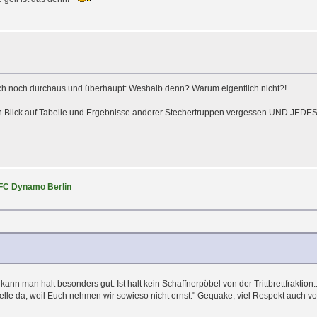
ch noch durchaus und überhaupt: Weshalb denn? Warum eigentlich nicht?!
eden Blick auf Tabelle und Ergebnisse anderer Stechertruppen vergessen UND JE
BFC Dynamo Berlin
t kann man halt besonders gut. Ist halt kein Schaffnerpöbel von der Trittbrettfraktio
elle da, weil Euch nehmen wir sowieso nicht ernst." Gequake, viel Respekt auch 