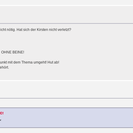
ht nötig. Hat sich der Kirsten nicht verletzt?
R OHNE BEINE!
itpunkt mit dem Thema umgeht! Hut ab!
ehört.