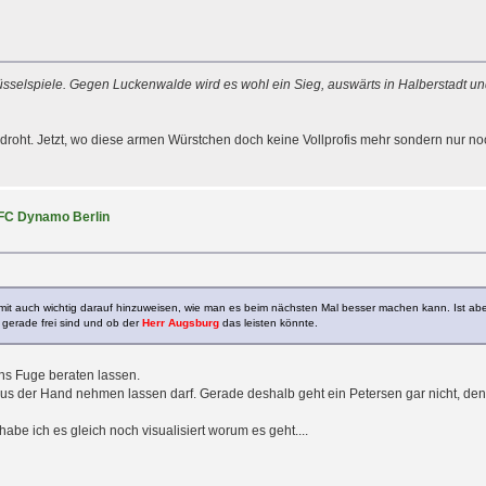
chlüsselspiele. Gegen Luckenwalde wird es wohl ein Sieg, auswärts in Halberstadt u
oht. Jetzt, wo diese armen Würstchen doch keine Vollprofis mehr sondern nur noch
BFC Dynamo Berlin
 somit auch wichtig darauf hinzuweisen, wie man es beim nächsten Mal besser machen kann. Ist a
 gerade frei sind und ob der
Herr Augsburg
das leisten könnte.
ns Fuge beraten lassen.
 aus der Hand nehmen lassen darf. Gerade deshalb geht ein Petersen gar nicht, d
be ich es gleich noch visualisiert worum es geht....