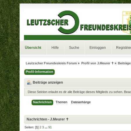
Übersicht
Hilfe
Suche
Einloggen
Registrie
Leutzscher Freundeskreis Forum
»
Profil von J.Meurer ✝
»
Beiträge
Profil-Information
Beiträge anzeigen
Diese Sektion erlaubt es dir alle Beiträge dieses Mitglieds zu sehen. Be
Nachrichten
Themen
Dateianhänge
Nachrichten - J.Meurer ✝
Seiten: [
1
]
2
3
...
91