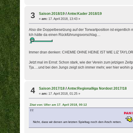
3
Saison 2018/19
/
Antw:Kader 2018/19
«
am:
17. April 2018, 13:43 »
Also die Doppelbesetzung auf der Torwartposition ist eigentlich nic
Ich hätte da einen Rückführungsvorschlag....
Immer dran denken: CHEMIE OHNE HEINE IST WIE LIZ TAYLO
Jetzt mal im Ernst: Schon stark, wie der Verein zum jetzigen Ze
Tja.....und bei den Jungs zeigt sich immer mehr, wer hier wohin g
4
Saison 2017/18
/
Antw:Regionalliga Nordost 2017/18
«
am:
17. April 2018, 01:25 »
Zitat von: Uller am 17. April 2018, 00:12
Nicht, dass wir denen am letzten Spieltag noch den Arsch retten.