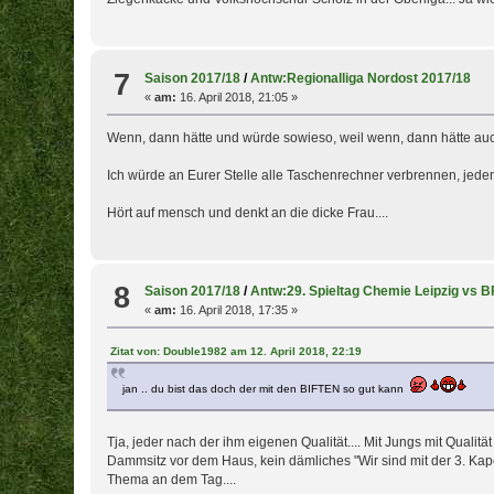
7
Saison 2017/18
/
Antw:Regionalliga Nordost 2017/18
«
am:
16. April 2018, 21:05 »
Wenn, dann hätte und würde sowieso, weil wenn, dann hätte au
Ich würde an Eurer Stelle alle Taschenrechner verbrennen, j
Hört auf mensch und denkt an die dicke Frau....
8
Saison 2017/18
/
Antw:29. Spieltag Chemie Leipzig vs 
«
am:
16. April 2018, 17:35 »
Zitat von: Double1982 am 12. April 2018, 22:19
jan .. du bist das doch der mit den BIFTEN so gut kann
Tja, jeder nach der ihm eigenen Qualität.... Mit Jungs mit Qualitä
Dammsitz vor dem Haus, kein dämliches "Wir sind mit der 3. Kap
Thema an dem Tag....