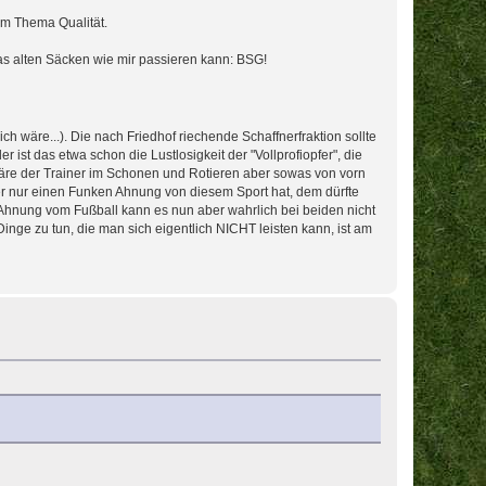
um Thema Qualität.
as alten Säcken wie mir passieren kann: BSG!
 wäre...). Die nach Friedhof riechende Schaffnerfraktion sollte
r ist das etwa schon die Lustlosigkeit der "Vollprofiopfer", die
re der Trainer im Schonen und Rotieren aber sowas von vorn
 Wer nur einen Funken Ahnung von diesem Sport hat, dem dürfte
 Ahnung vom Fußball kann es nun aber wahrlich bei beiden nicht
 Dinge zu tun, die man sich eigentlich NICHT leisten kann, ist am