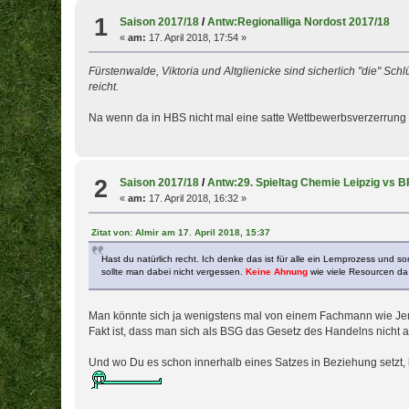
1
Saison 2017/18
/
Antw:Regionalliga Nordost 2017/18
«
am:
17. April 2018, 17:54 »
Fürstenwalde, Viktoria und Altglienicke sind sicherlich "die" S
reicht.
Na wenn da in HBS nicht mal eine satte Wettbewerbsverzerrung dr
2
Saison 2017/18
/
Antw:29. Spieltag Chemie Leipzig vs 
«
am:
17. April 2018, 16:32 »
Zitat von: Almir am 17. April 2018, 15:37
Hast du natürlich recht. Ich denke das ist für alle ein Lernprozess und
sollte man dabei nicht vergessen.
Keine Ahnung
wie viele Resourcen da
Man könnte sich ja wenigstens mal von einem Fachmann wie Je
Fakt ist, dass man sich als BSG das Gesetz des Handelns nicht
Und wo Du es schon innerhalb eines Satzes in Beziehung setzt, ha