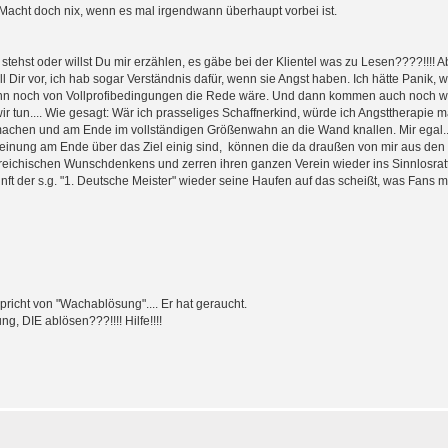
. Macht doch nix, wenn es mal irgendwann überhaupt vorbei ist.
stehst oder willst Du mir erzählen, es gäbe bei der Klientel was zu Lesen????!!!! A
l Dir vor, ich hab sogar Verständnis dafür, wenn sie Angst haben. Ich hätte Panik,
ann noch von Vollprofibedingungen die Rede wäre. Und dann kommen auch noch wir
ir tun.... Wie gesagt: Wär ich prasseliges Schaffnerkind, würde ich Angsttherapie
chen und am Ende im vollständigen Größenwahn an die Wand knallen. Mir egal.... 
 Meinung am Ende über das Ziel einig sind, können die da draußen von mir aus den 
reichischen Wunschdenkens und zerren ihren ganzen Verein wieder ins Sinnlosratt
t der s.g. "1. Deutsche Meister" wieder seine Haufen auf das scheißt, was Fans m
spricht von "Wachablösung".... Er hat geraucht.
, DIE ablösen???!!!! Hilfe!!!!