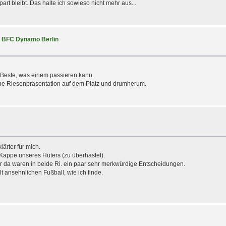
art bleibt. Das halte ich sowieso nicht mehr aus...
vs BFC Dynamo Berlin
s Beste, was einem passieren kann.
ine Riesenpräsentation auf dem Platz und drumherum.
ärter für mich.
ie Kappe unseres Hüters (zu überhastet).
ber da waren in beide Ri. ein paar sehr merkwürdige Entscheidungen.
 ansehnlichen Fußball, wie ich finde.