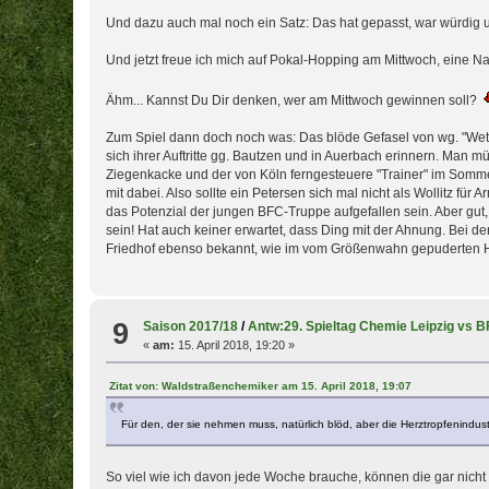
Und dazu auch mal noch ein Satz: Das hat gepasst, war würdig
Und jetzt freue ich mich auf Pokal-Hopping am Mittwoch, eine N
Ähm... Kannst Du Dir denken, wer am Mittwoch gewinnen soll?
Zum Spiel dann doch noch was: Das blöde Gefasel von wg. "Wettbe
sich ihrer Auftritte gg. Bautzen und in Auerbach erinnern. Man müs
Ziegenkacke und der von Köln ferngesteuere "Trainer" im Somm
mit dabei. Also sollte ein Petersen sich mal nicht als Wollitz f
das Potenzial der jungen BFC-Truppe aufgefallen sein. Aber gut
sein! Hat auch keiner erwartet, dass Ding mit der Ahnung. Bei den
Friedhof ebenso bekannt, wie im vom Größenwahn gepuderten H
9
Saison 2017/18
/
Antw:29. Spieltag Chemie Leipzig vs 
«
am:
15. April 2018, 19:20 »
Zitat von: Waldstraßenchemiker am 15. April 2018, 19:07
Für den, der sie nehmen muss, natürlich blöd, aber die Herztropfenindu
So viel wie ich davon jede Woche brauche, können die gar nicht