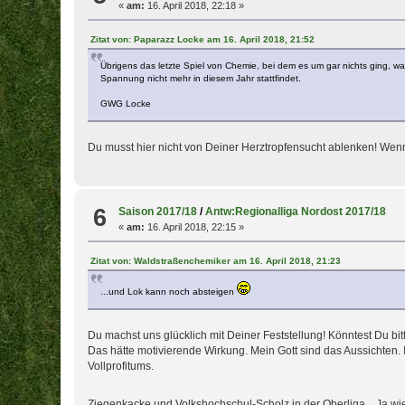
«
am:
16. April 2018, 22:18 »
Zitat von: Paparazz Locke am 16. April 2018, 21:52
Übrigens das letzte Spiel von Chemie, bei dem es um gar nichts ging, w
Spannung nicht mehr in diesem Jahr stattfindet.
GWG Locke
Du musst hier nicht von Deiner Herztropfensucht ablenken! We
6
Saison 2017/18
/
Antw:Regionalliga Nordost 2017/18
«
am:
16. April 2018, 22:15 »
Zitat von: Waldstraßenchemiker am 16. April 2018, 21:23
...und Lok kann noch absteigen
Du machst uns glücklich mit Deiner Feststellung! Könntest Du bit
Das hätte motivierende Wirkung. Mein Gott sind das Aussichten. 
Vollprofitums.
Ziegenkacke und Volkshochschul-Scholz in der Oberliga... Ja wie