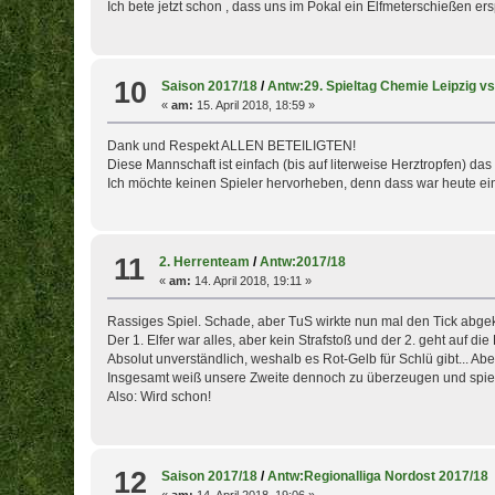
Ich bete jetzt schon , dass uns im Pokal ein Elfmeterschießen ersp
10
Saison 2017/18
/
Antw:29. Spieltag Chemie Leipzig 
«
am:
15. April 2018, 18:59 »
Dank und Respekt ALLEN BETEILIGTEN!
Diese Mannschaft ist einfach (bis auf literweise Herztropfen) da
Ich möchte keinen Spieler hervorheben, denn dass war heute e
11
2. Herrenteam
/
Antw:2017/18
«
am:
14. April 2018, 19:11 »
Rassiges Spiel. Schade, aber TuS wirkte nun mal den Tick abgekl
Der 1. Elfer war alles, aber kein Strafstoß und der 2. geht auf d
Absolut unverständlich, weshalb es Rot-Gelb für Schlü gibt... A
Insgesamt weiß unsere Zweite dennoch zu überzeugen und spielt
Also: Wird schon!
12
Saison 2017/18
/
Antw:Regionalliga Nordost 2017/18
«
am:
14. April 2018, 19:06 »