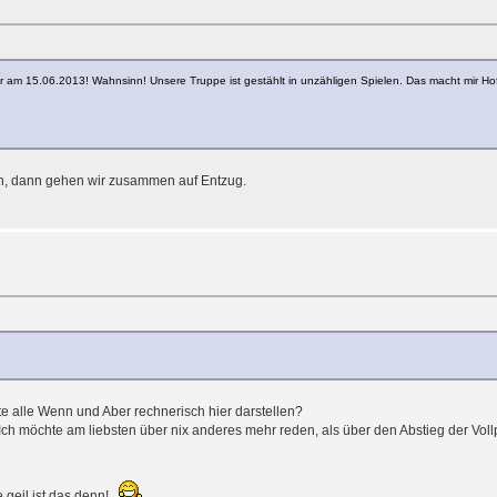
ar am 15.06.2013! Wahnsinn! Unsere Truppe ist gestählt in unzähligen Spielen. Das macht mir H
nn, dann gehen wir zusammen auf Entzug.
te alle Wenn und Aber rechnerisch hier darstellen?
Ich möchte am liebsten über nix anderes mehr reden, als über den Abstieg der Voll
 geil ist das denn!