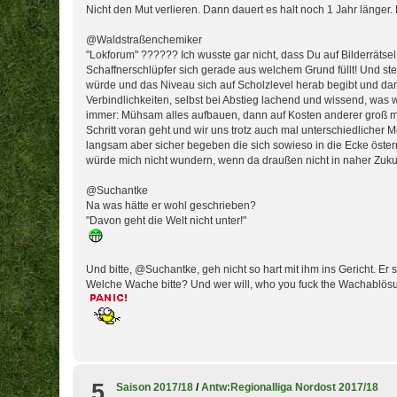
Nicht den Mut verlieren. Dann dauert es halt noch 1 Jahr länger
@Waldstraßenchemiker
"Lokforum" ?????? Ich wusste gar nicht, dass Du auf Bilderrätsel 
Schaffnerschlüpfer sich gerade aus welchem Grund füllt! Und stel
würde und das Niveau sich auf Scholzlevel herab begibt und d
Verbindlichkeiten, selbst bei Abstieg lachend und wissend, was w
immer: Mühsam alles aufbauen, dann auf Kosten anderer groß ma
Schritt voran geht und wir uns trotz auch mal unterschiedlicher
langsam aber sicher begeben die sich sowieso in die Ecke öster
würde mich nicht wundern, wenn da draußen nicht in naher Zukunf
@Suchantke
Na was hätte er wohl geschrieben?
"Davon geht die Welt nicht unter!"
Und bitte, @Suchantke, geh nicht so hart mit ihm ins Gericht. Er 
Welche Wache bitte? Und wer will, who you fuck the Wachablösung
5
Saison 2017/18
/
Antw:Regionalliga Nordost 2017/18